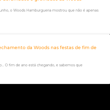
junho, o Woods Hamburgueria mostrou que não é apenas
fechamento da Woods nas festas de fim de
o… O fim de ano está chegando, e sabemos que