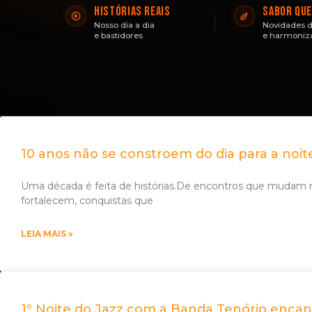
HISTÓRIAS REAIS
SABOR QUE
Nosso dia a dia
Novidades d
e bastidores
e harmoniz
10 anos não se constroem do dia para a noit
Uma década é feita de histórias.De encontros que mudam 
fortalecem, conquistas que
LEIA MAIS »
1º Noite do Jazz com a Banda Tenório encan