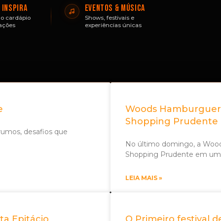
 INSPIRA
EVENTOS & MÚSICA
o cardápio
Shows, festivais e
ações
experiências únicas
e
Woods Hamburgueria 
Shopping Prudente
rumos, desafios que
No último domingo, a Woo
Shopping Prudente em um
LEIA MAIS »
ta Epitácio
O Primeiro festival