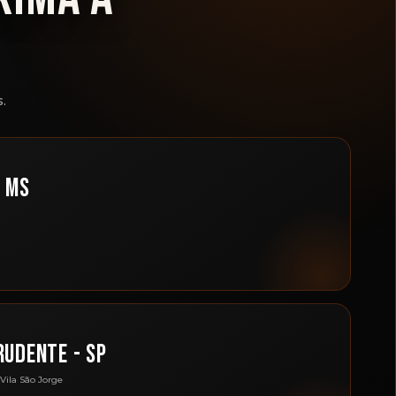
.
- MS
RUDENTE - SP
 Vila São Jorge