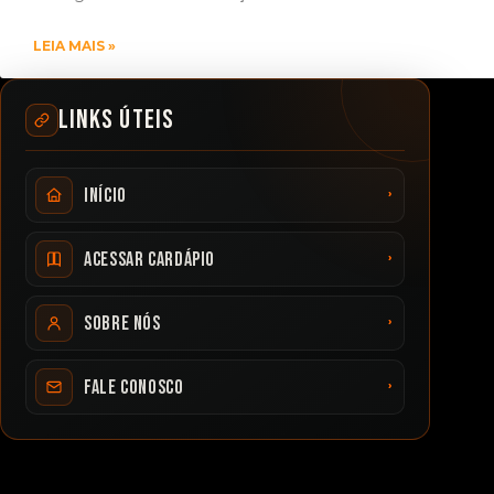
LEIA MAIS »
LINKS ÚTEIS
›
Início
›
Acessar cardápio
›
Sobre nós
›
Fale conosco