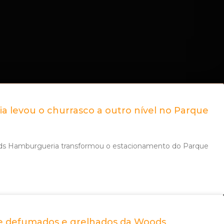
levou o churrasco a outro nível no Parque
ds Hamburgueria transformou o estacionamento do Parque
 de defumados e grelhados da Woods