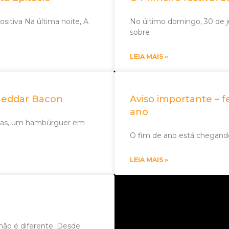
sitiva Na última noite, A
No último domingo, 30 de 
sobre
LEIA MAIS »
heddar Bacon
Aviso importante – 
ano
rtas, um hambúrguer em
O fim de ano está chegand
LEIA MAIS »
ão é diferente. Desde