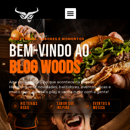
HISTÓRIAS, SABORES E MOMENTOS
BEM-VINDO AO
BLOG WOODS
Aqui você encontra o que acontece na Woods
Hamburgueria:
novidades, bastidores, eventos, dicas e
muito mais.
Aperte o play e venha curtir com a gente!
HISTÓRIAS
SABOR QUE
EVENTOS &
REAIS
INSPIRA
MÚSICA