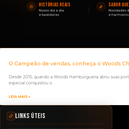
HISTÓRIAS REAIS
SABOR QUE
Nosso dia a dia
Novidades d
e bastidores
e harmoniz
O Campeão de vendas, conheça o Woods C
Desde 2015, quando a Woods Hamburgueria abriu suas po
especial conquistou o
LEIA MAIS »
LINKS ÚTEIS