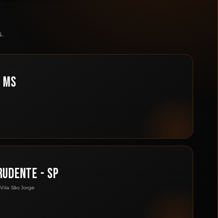
.
- MS
RUDENTE - SP
 Vila São Jorge