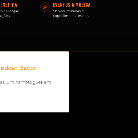
 INSPIRA
EVENTOS & MÚSICA
o cardápio
Shows, festivais e
ações
experiências únicas
heddar Bacon
rtas, um hambúrguer em